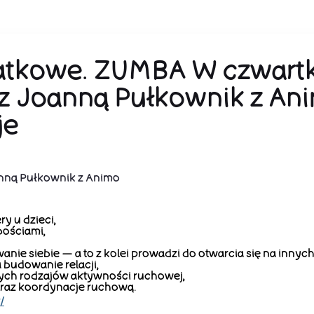
atkowe. ZUMBA W czwartk
z Joanną Pułkownik z An
je
nną Pułkownik z Animo
y u dzieci,
bościami,
nie siebie — a to z kolei prowadzi do otwarcia się na innych
 budowanie relacji,
ych rodzajów aktywności ruchowej,
oraz koordynacje ruchową.
/