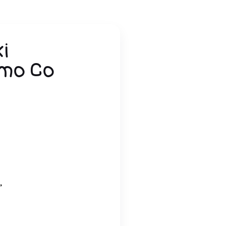
i
imo Co
,