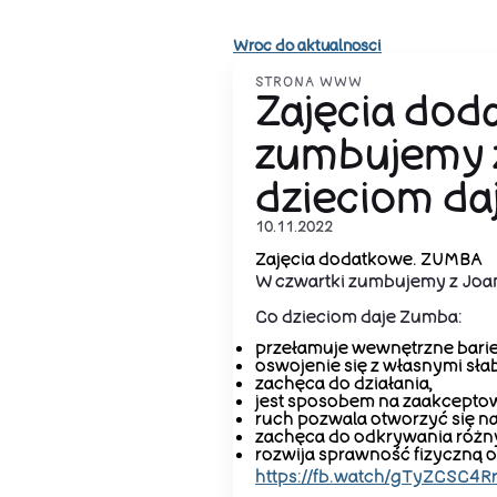
Wroc do aktualnosci
STRONA WWW
Zajęcia dod
zumbujemy 
dzieciom da
10.11.2022
Zajęcia dodatkowe. ZUMBA
W czwartki zumbujemy z Joa
Co dzieciom daje Zumba:
przełamuje wewnętrzne barier
oswojenie się z własnymi sła
zachęca do działania,
jest sposobem na zaakceptowa
ruch pozwala otworzyć się na
zachęca do odkrywania różn
rozwija sprawność fizyczną 
https://fb.watch/gTyZCSC4Rr