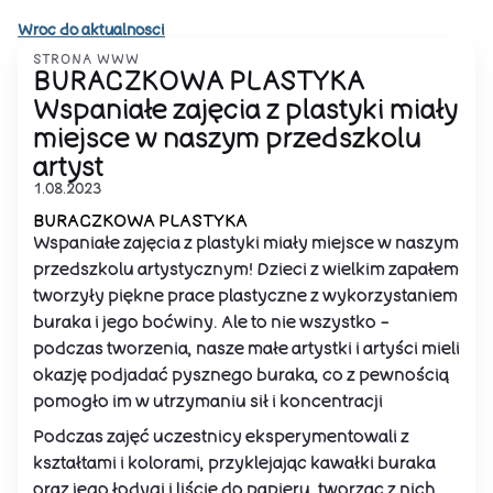
Wroc do aktualnosci
STRONA WWW
BURACZKOWA PLASTYKA
Wspaniałe zajęcia z plastyki miały
miejsce w naszym przedszkolu
artyst
1.08.2023
BURACZKOWA PLASTYKA
Wspaniałe zajęcia z plastyki miały miejsce w naszym
przedszkolu artystycznym! Dzieci z wielkim zapałem
tworzyły piękne prace plastyczne z wykorzystaniem
buraka i jego boćwiny. Ale to nie wszystko -
podczas tworzenia, nasze małe artystki i artyści mieli
okazję podjadać pysznego buraka, co z pewnością
pomogło im w utrzymaniu sił i koncentracji
Podczas zajęć uczestnicy eksperymentowali z
kształtami i kolorami, przyklejając kawałki buraka
oraz jego łodygi i liście do papieru, tworząc z nich