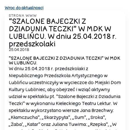
Wroc do aktualnosci
STRONA WWW
“SZALONE BAJECZKI Z
DZIADUNIA TECZKI” W MDK W
LUBLIŃCU. W dniu 25.04.2018 r.
przedszkolaki
25.04.2018
“SZALONE BAJECZKI Z DZIADUNIA TECZKI” W MDK
W LUBLIŃCU.
W dniu 25.04.2018 r. przedszkolaki z
Niepublicznego Przedszkola Artystycznego w
Lublińcu uczestniczyły w wycieczce do Miejski Dom
Kultury Lubliniec​, aby obejrzeć i wziąć aktywny
udział w spektaklu pt. “Szalone Bajeczki z Dziadunia
Teczki” w wykonaniu Kieleckiego Teatru Lektur. W
spektaklu wykorzystano wiersze Jana Brzechwy:
„Kłamczucha”, „Skarżypyta”, „Sum”, „Sroka”,
„Żaba’, „Katar” oraz Juliana Tuwima: „Rzepka”, „W