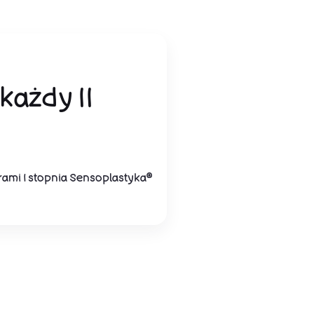
każdy II
rami I stopnia Sensoplastyka®