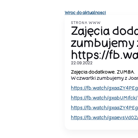
Wroc do aktualnosci
STRONA WWW
Zajęcia dod
zumbujemy z
https://fb.w
22.09.2022
Zajęcia dodatkowe. ZUMBA.
W czwartki zumbujemy z Joa
https://fb.watch/gxaaZY4PEg
https://fb.watch/gxabUMIfck/
https://fb.watch/gxaaZY4PEg
https://fb.watch/gxaevsVd0Z