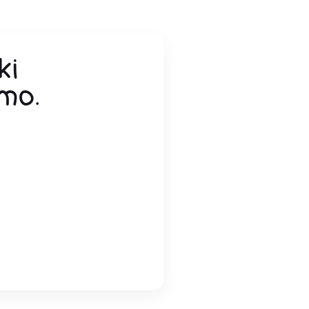
ki
imo.