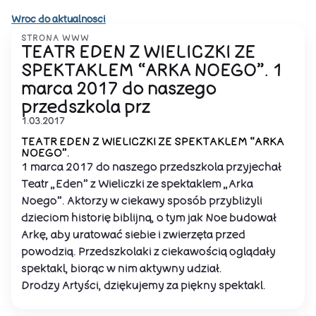
Wroc do aktualnosci
STRONA WWW
TEATR EDEN Z WIELICZKI ZE
SPEKTAKLEM “ARKA NOEGO”. 1
marca 2017 do naszego
przedszkola prz
1.03.2017
TEATR EDEN Z WIELICZKI ZE SPEKTAKLEM “ARKA
NOEGO”.
1 marca 2017 do naszego przedszkola przyjechał
Teatr „Eden” z Wieliczki ze spektaklem „Arka
Noego”. Aktorzy w ciekawy sposób przybliżyli
dzieciom historię biblijną, o tym jak Noe budował
Arkę, aby uratować siebie i zwierzęta przed
powodzią. Przedszkolaki z ciekawością oglądały
spektakl, biorąc w nim aktywny udział.
Drodzy Artyści, dziękujemy za piękny spektakl.