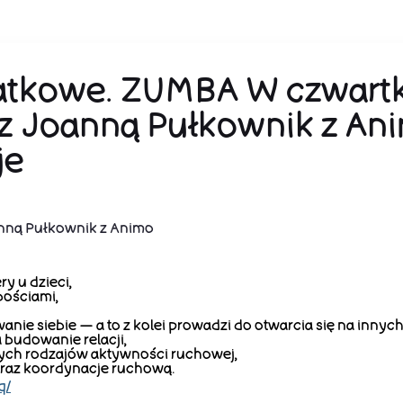
atkowe. ZUMBA W czwartk
z Joanną Pułkownik z An
je
nną Pułkownik z Animo
y u dzieci,
bościami,
nie siebie — a to z kolei prowadzi do otwarcia się na innych
 budowanie relacji,
ych rodzajów aktywności ruchowej,
oraz koordynacje ruchową.
q/