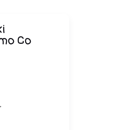
i
imo Co
,