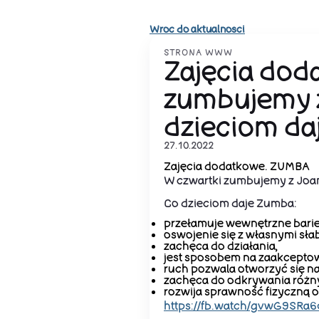
Wroc do aktualnosci
STRONA WWW
Zajęcia dod
zumbujemy 
dzieciom da
27.10.2022
Zajęcia dodatkowe. ZUMBA
W czwartki zumbujemy z Joa
Co dzieciom daje Zumba:
przełamuje wewnętrzne barier
oswojenie się z własnymi sła
zachęca do działania,
jest sposobem na zaakceptowa
ruch pozwala otworzyć się na
zachęca do odkrywania różn
rozwija sprawność fizyczną 
https://fb.watch/gvwG9SRa6