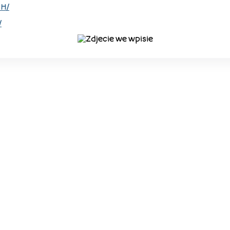
-H/
/