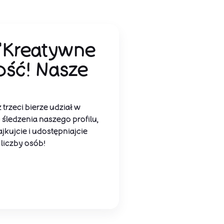
"Kreatywne
ość! Nasze
trzeci bierze udział w
ledzenia naszego profilu,
jkujcie i udostępniajcie
liczby osób!