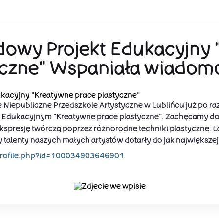
owy Projekt Edukacyjny 
yczne" Wspaniała wiadom
kacyjny "Kreatywne prace plastyczne"
iepubliczne Przedszkole Artystyczne w Lublińcu już po raz 
Edukacyjnym "Kreatywne prace plastyczne". Zachęcamy do ś
kspresję twórczą poprzez różnorodne techniki plastyczne. La
talenty naszych małych artystów dotarły do jak największej 
profile.php?id=100034903646901