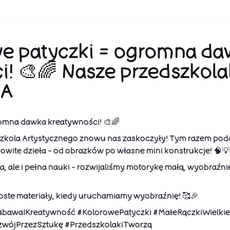
e patyczki = ogromna d
! 🎨🌈 Nasze przedszkolak
 A
omna dawka kreatywności! 🎨🌈
szkola Artystycznego znowu nas zaskoczyły! Tym razem po
wite dzieła – od obrazków po własne mini konstrukcje! 🧠💡
a, ale i pełna nauki – rozwijaliśmy motorykę małą, wyobraźni
proste materiały, kiedy uruchamiamy wyobraźnię! 🥰🎉
abawaIKreatywność #KolorowePatyczki #MałeRączkiWielkie
wójPrzezSztukę #PrzedszkolakiTworzą