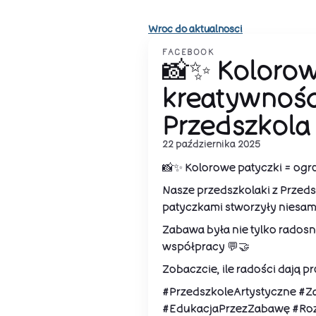
Wroc do aktualnosci
FACEBOOK
📸✨ Kolorow
kreatywności
Przedszkola
22 października 2025
📸✨ Kolorowe patyczki = ogr
Nasze przedszkolaki z Przed
patyczkami stworzyły niesamo
Zabawa była nie tylko radosn
współpracy 💬🤝
Zobaczcie, ile radości dają 
#PrzedszkoleArtystyczne #Z
#EdukacjaPrzezZabawę #Roz