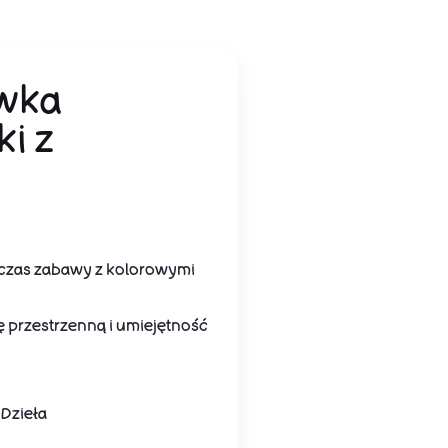
awka
i z
dczas zabawy z kolorowymi
ę przestrzenną i umiejętność
Dzieła