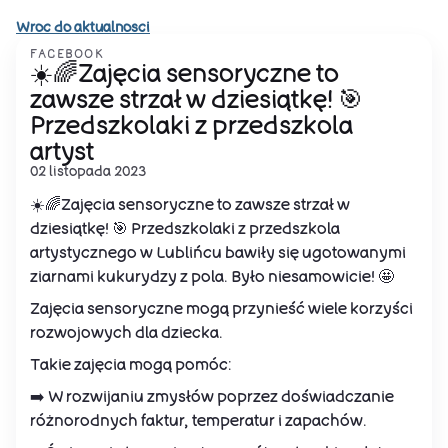
Wroc do aktualnosci
FACEBOOK
☀️🌈Zajęcia sensoryczne to
zawsze strzał w dziesiątkę! 🎯
Przedszkolaki z przedszkola
artyst
02 listopada 2023
☀️🌈Zajęcia sensoryczne to zawsze strzał w
dziesiątkę! 🎯 Przedszkolaki z przedszkola
artystycznego w Lublińcu bawiły się ugotowanymi
ziarnami kukurydzy z pola. Było niesamowicie! 🤩
Zajęcia sensoryczne mogą przynieść wiele korzyści
rozwojowych dla dziecka.
Takie zajęcia mogą pomóc:
➡️ W rozwijaniu zmysłów poprzez doświadczanie
różnorodnych faktur, temperatur i zapachów.