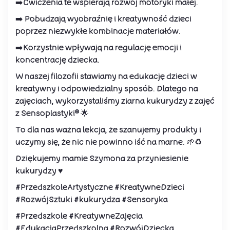
➡️Ćwiczenia te wspierają rozwój motoryki małej.
➡️ Pobudzają wyobraźnię i kreatywność dzieci
poprzez niezwykłe kombinacje materiałów.
➡️Korzystnie wpływają na regulację emocji i
koncentrację dziecka.
W naszej filozofii stawiamy na edukację dzieci w
kreatywny i odpowiedzialny sposób. Dlatego na
zajęciach, wykorzystaliśmy ziarna kukurydzy z zajęć
z Sensoplastyki® 🌟
To dla nas ważna lekcja, że szanujemy produkty i
uczymy się, że nic nie powinno iść na marne. 🌱♻️
Dziękujemy mamie Szymona za przyniesienie
kukurydzy ♥️
#PrzedszkoleArtystyczne #KreatywneDzieci
#RozwójSztuki #kukurydza #Sensoryka
#Przedszkole #KreatywneZajęcia
#EdukacjaPrzedszkolna #RozwójDziecka