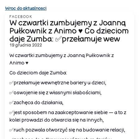
Wroc do aktualnosci
FACEBOOK
W czwartki zumbujemy z Joanną
Pułkownik z Animo ♥️ Co dzieciom
daje Zumba: ✅przełamuje wew
19 grudnia 2022
W czwartki zumbujemy z Joanną Pułkownik z
Animo ♥️
Co dzieciom daje Zumba:
✅przełamuje wewnętrzne bariery u dzieci,
✅oswojenie się z własnymi słabościami,
✅zachęca do działania,
✅jest sposobem na zaakceptowanie siebie — a to z
kolei prowadzi do otwarcia się na innych,
✅ruch pozwala otworzyć się na budowanie relacji,