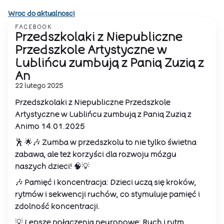
Wroc do aktualnosci
FACEBOOK
Przedszkolaki z Niepubliczne
Przedszkole Artystyczne w
Lublińcu zumbują z Panią Zuzią z
An
22 lutego 2025
Przedszkolaki z Niepubliczne Przedszkole
Artystyczne w Lublińcu zumbują z Panią Zuzią z
Animo 14.01.2025
🕺 🌟🎶 Zumba w przedszkolu to nie tylko świetna
zabawa, ale też korzyści dla rozwoju mózgu
naszych dzieci! 🧠💡
🎶 Pamięć i koncentracja: Dzieci uczą się kroków,
rytmów i sekwencji ruchów, co stymuluje pamięć i
zdolność koncentracji.
💡 Lepsze połączenia neuronowe: Ruch i rytm