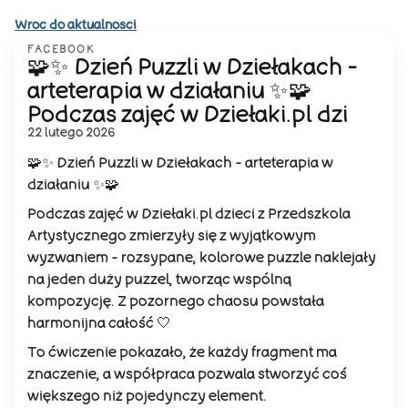
Wroc do aktualnosci
FACEBOOK
🧩✨ Dzień Puzzli w Dziełakach –
arteterapia w działaniu ✨🧩
Podczas zajęć w Dziełaki.pl dzi
22 lutego 2026
🧩✨ Dzień Puzzli w Dziełakach – arteterapia w
działaniu ✨🧩
Podczas zajęć w Dziełaki.pl dzieci z Przedszkola
Artystycznego zmierzyły się z wyjątkowym
wyzwaniem – rozsypane, kolorowe puzzle naklejały
na jeden duży puzzel, tworząc wspólną
kompozycję. Z pozornego chaosu powstała
harmonijna całość 🤍
To ćwiczenie pokazało, że każdy fragment ma
znaczenie, a współpraca pozwala stworzyć coś
większego niż pojedynczy element.