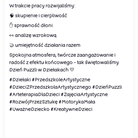
W trakcie pracy rozwijaliśmy:
🧠 skupienie i cierpliwość
✋ sprawność dłoni
👀 analizę wzrokową
🤝 umiejętność działania razem
Spokojna atmosfera, twórcze zaangażowanie i
radość z efektu końcowego – tak świętowaliśmy
Dzień Puzzli w Dziełakach 💛
#Dziełaki #PrzedszkoleArtystyczne
#DzieciZPrzedszkolaArtystycznego #DzieńPuzzli
#ArteterapiaDlaDzieci #ZajęciaArtystyczne
#RozwójPrzezSztukę #MotorykaMała
#UważneDziecko #KreatywneDzieci