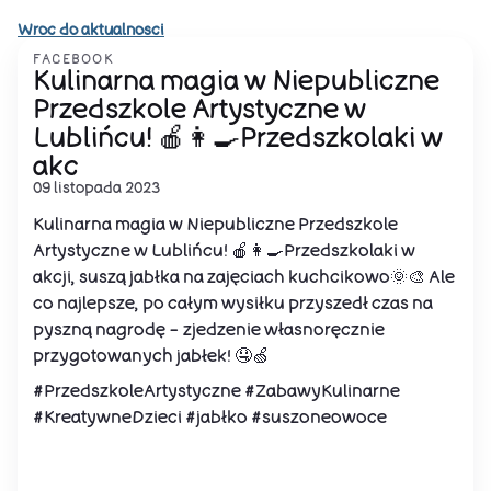
Wroc do aktualnosci
FACEBOOK
Kulinarna magia w Niepubliczne
Przedszkole Artystyczne w
Lublińcu! 🍎👩‍🍳Przedszkolaki w
akc
09 listopada 2023
Kulinarna magia w Niepubliczne Przedszkole
Artystyczne w Lublińcu! 🍎👩‍🍳Przedszkolaki w
akcji, suszą jabłka na zajęciach kuchcikowo🌞🎨 Ale
co najlepsze, po całym wysiłku przyszedł czas na
pyszną nagrodę - zjedzenie własnoręcznie
przygotowanych jabłek! 🤤🍏
#PrzedszkoleArtystyczne #ZabawyKulinarne
#KreatywneDzieci #jabłko #suszoneowoce