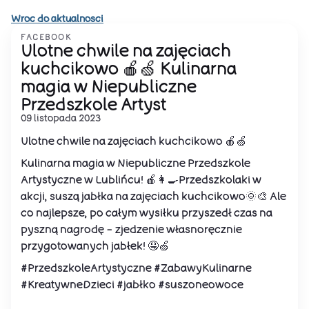
Wroc do aktualnosci
FACEBOOK
Ulotne chwile na zajęciach
kuchcikowo 🍎🍏 Kulinarna
magia w Niepubliczne
Przedszkole Artyst
09 listopada 2023
Ulotne chwile na zajęciach kuchcikowo 🍎🍏
Kulinarna magia w Niepubliczne Przedszkole
Artystyczne w Lublińcu! 🍎👩‍🍳Przedszkolaki w
akcji, suszą jabłka na zajęciach kuchcikowo🌞🎨 Ale
co najlepsze, po całym wysiłku przyszedł czas na
pyszną nagrodę - zjedzenie własnoręcznie
przygotowanych jabłek! 🤤🍏
#PrzedszkoleArtystyczne #ZabawyKulinarne
#KreatywneDzieci #jabłko #suszoneowoce