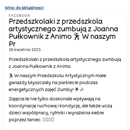
Wroc do aktualnosci
FACEBOOK
Przedszkolaki z przedszkola
artystycznego zumbują z Joanna
Pułkownik z Animo 🕺 W naszym
Pr
26 kwietnia 2023
Przedszkolaki z przedszkola artystycznego zumbują
z Joanna Pułkownik z Animo
🕺 W naszym Przedszkolu Artystycznym małe
gwiazdy błyszczały na parkiecie podczas
energetycznych zajęć Zumby! 🌟🎶
Zajęcia te nie tylko doskonale wpływają na
koordynację ruchową i kondycję, ale także uczą
dzieci współpracy, rytmiki i wyrażania siebie
poprzez taniec. 🤸‍♀️👯‍♂️