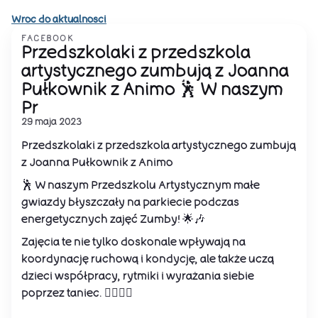
Wroc do aktualnosci
FACEBOOK
Przedszkolaki z przedszkola
artystycznego zumbują z Joanna
Pułkownik z Animo 🕺 W naszym
Pr
29 maja 2023
Przedszkolaki z przedszkola artystycznego zumbują
z Joanna Pułkownik z Animo
🕺 W naszym Przedszkolu Artystycznym małe
gwiazdy błyszczały na parkiecie podczas
energetycznych zajęć Zumby! 🌟🎶
Zajęcia te nie tylko doskonale wpływają na
koordynację ruchową i kondycję, ale także uczą
dzieci współpracy, rytmiki i wyrażania siebie
poprzez taniec. 🤸‍♀️👯‍♂️