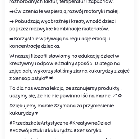
różnorodnych faktur, temperatur i zapachów.
➡️Ćwiczenia te wspierają rozwój motoryki małej.
➡️ Pobudzają wyobraźnię i kreatywność dzieci
poprzez niezwykłe kombinacje materiałów.
➡️Korzystnie wpływają na regulację emocji i
koncentrację dziecka.
W naszej filozofii stawiamy na edukację dzieci w
kreatywny i odpowiedzialny sposób. Dlatego na
zajęciach, wykorzystaliśmy ziarna kukurydzy z zajęć
z Sensoplastyki® 🌟
To dla nas ważna lekcja, że szanujemy produkty i
uczymy się, że nic nie powinno iść na marne. 🌱♻️
Dziękujemy mamie Szymona za przyniesienie
kukurydzy ♥️
#PrzedszkoleArtystyczne #KreatywneDzieci
#RozwójSztuki #kukurydza #Sensoryka