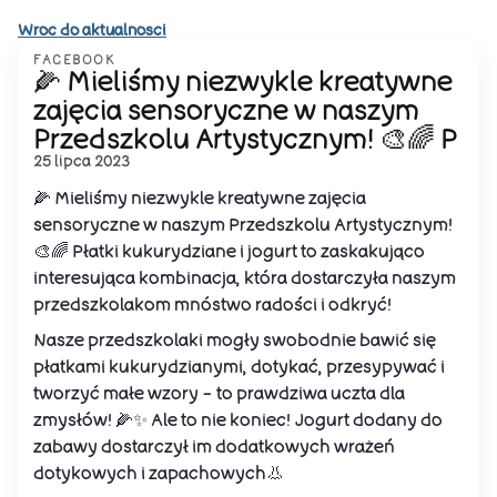
Wroc do aktualnosci
FACEBOOK
🌽 Mieliśmy niezwykle kreatywne
zajęcia sensoryczne w naszym
Przedszkolu Artystycznym! 🎨🌈 P
25 lipca 2023
🌽 Mieliśmy niezwykle kreatywne zajęcia
sensoryczne w naszym Przedszkolu Artystycznym!
🎨🌈 Płatki kukurydziane i jogurt to zaskakująco
interesująca kombinacja, która dostarczyła naszym
przedszkolakom mnóstwo radości i odkryć!
Nasze przedszkolaki mogły swobodnie bawić się
płatkami kukurydzianymi, dotykać, przesypywać i
tworzyć małe wzory - to prawdziwa uczta dla
zmysłów! 🌽✨ Ale to nie koniec! Jogurt dodany do
zabawy dostarczył im dodatkowych wrażeń
dotykowych i zapachowych👃