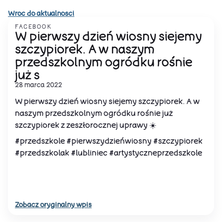
Wroc do aktualnosci
FACEBOOK
W pierwszy dzień wiosny siejemy
szczypiorek. A w naszym
przedszkolnym ogródku rośnie
już s
28 marca 2022
W pierwszy dzień wiosny siejemy szczypiorek. A w
naszym przedszkolnym ogródku rośnie już
szczypiorek z zeszłorocznej uprawy ☀️
#przedszkole #pierwszydzieńwiosny #szczypiorek
#przedszkolak #lubliniec #artystyczneprzedszkole
Zobacz oryginalny wpis