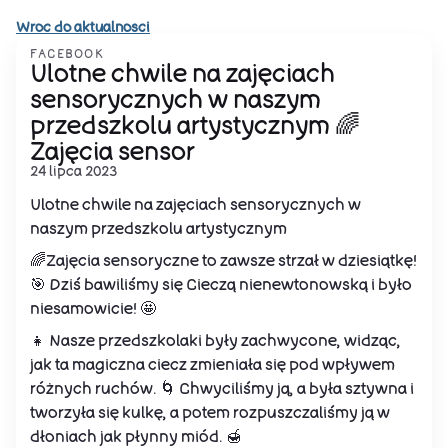
Wroc do aktualnosci
FACEBOOK
Ulotne chwile na zajęciach
sensorycznych w naszym
przedszkolu artystycznym 🌈
Zajęcia sensor
24 lipca 2023
Ulotne chwile na zajęciach sensorycznych w
naszym przedszkolu artystycznym
🌈Zajęcia sensoryczne to zawsze strzał w dziesiątkę!
🎯 Dziś bawiliśmy się Cieczą nienewtonowską i było
niesamowicie! 🤩
👧 Nasze przedszkolaki były zachwycone, widząc,
jak ta magiczna ciecz zmieniała się pod wpływem
różnych ruchów. 🌀 Chwyciliśmy ją, a była sztywna i
tworzyła się kulkę, a potem rozpuszczaliśmy ją w
dłoniach jak płynny miód. 🍯