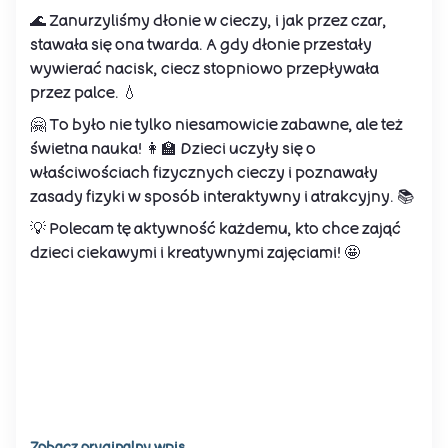
🌊 Zanurzyliśmy dłonie w cieczy, i jak przez czar,
stawała się ona twarda. A gdy dłonie przestały
wywierać nacisk, ciecz stopniowo przepływała
przez palce. 💧
🤗 To było nie tylko niesamowicie zabawne, ale też
świetna nauka! 👩‍🏫 Dzieci uczyły się o
właściwościach fizycznych cieczy i poznawały
zasady fizyki w sposób interaktywny i atrakcyjny. 📚
💡 Polecam tę aktywność każdemu, kto chce zająć
dzieci ciekawymi i kreatywnymi zajęciami! 🤩
Zobacz oryginalny wpis