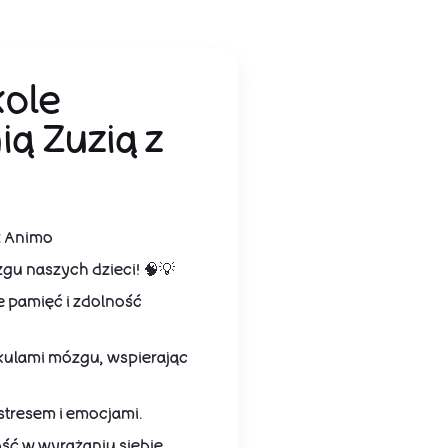
kole
ią Zuzią z
z Animo
zgu naszych dzieci! 🧠💡
e pamięć i zdolność
kulami mózgu, wspierając
 stresem i emocjami.
ść w wyrażaniu siebie