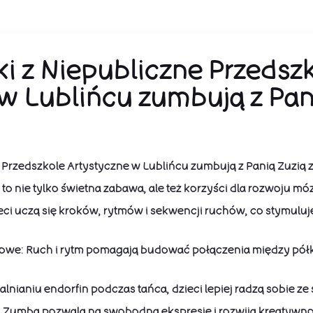
i z Niepubliczne Przedsz
w Lublińcu zumbują z Pan
 Przedszkole Artystyczne w Lublińcu zumbują z Panią Zuzią 
o nie tylko świetna zabawa, ale też korzyści dla rozwoju mó
ieci uczą się kroków, rytmów i sekwencji ruchów, co stymuluj
owe: Ruch i rytm pomagają budować połączenia między pół
alnianiu endorfin podczas tańca, dzieci lepiej radzą sobie ze
: Zumba pozwala na swobodną ekspresję i rozwija kreatywno