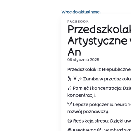
Wroc do aktualnosci
FACEBOOK
Przedszkolak
Artystyczne 
An
06 stycznia 2025
Przedszkolaki z Niepubliczne
🕺 🌟🎶 Zumba w przedszkolu t
🎶 Pamięć i koncentracja: Dz
koncentracji.
💡 Lepsze połączenia neuron
rozwój poznawczy.
😊 Redukcja stresu: Dzięki uw
🌟 Kreatywność i wyobraźnia