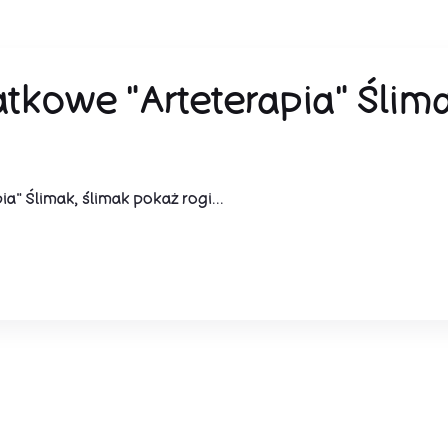
tkowe "Arteterapia" Ślima
a" Ślimak, ślimak pokaż rogi...