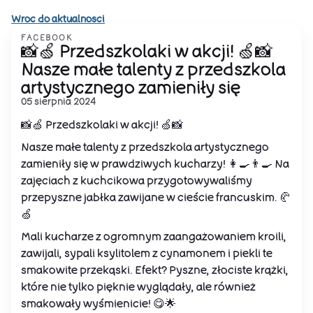
Wroc do aktualnosci
FACEBOOK
📸🍏 Przedszkolaki w akcji! 🍏📸
Nasze małe talenty z przedszkola
artystycznego zamieniły się
05 sierpnia 2024
📸🍏 Przedszkolaki w akcji! 🍏📸
Nasze małe talenty z przedszkola artystycznego
zamieniły się w prawdziwych kucharzy! 👩‍🍳👨‍🍳 Na
zajęciach z kuchcikowa przygotowywaliśmy
przepyszne jabłka zawijane w cieście francuskim. 🥐
🍏
Mali kucharze z ogromnym zaangażowaniem kroili,
zawijali, sypali ksylitolem z cynamonem i piekli te
smakowite przekąski. Efekt? Pyszne, złociste krążki,
które nie tylko pięknie wyglądały, ale również
smakowały wyśmienicie! 😋🌟