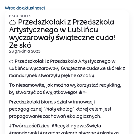
Wroc do aktualnosci
FACEBOOK
🍊 Przedszkolaki z Przedszkola
Artystycznego w Lublińcu
wyczarowały świąteczne cuda!
Ze skó
26 grudnia 2023
🍊 Przedszkolaki z Przedszkola Artystycznego w
Lublińcu wyczarowały świąteczne cuda! Ze skórek z
mandarynek stworzyły piękne ozdoby.
To niesamowite, jak można wykorzystać recykling,
by stworzyć coś wyjątkowego! 🎄✨
Przedszkolaki biorą udział w innowacji
pedagogicznej "Mały ekolog" której celem jest
propagowanie zachowań ekologicznych.
#TwórczośćDzieci #RecyklingoweŚwięta
#mandarynki #przedszkoleartystyczne #plastyka